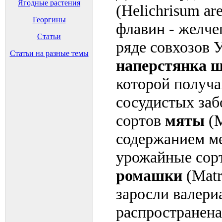
Ягодные растения
(Helichrisum ar
Георгины
флавин - желче
Статьи
ряде совхозов 
Статьи на разные темы
наперстянка ш
которой получа
сосудистых заб
сортов
мяты
(M
содержанием ме
урожайные сор
ромашки
(Matr
заросли валери
распространена