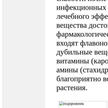
инфекционных з
лечебного эффе
вещества дост
фармакологичес
входят флавоно
дубильные веще
витамины (каро
амины (стахидр
благоприятно в
растения.