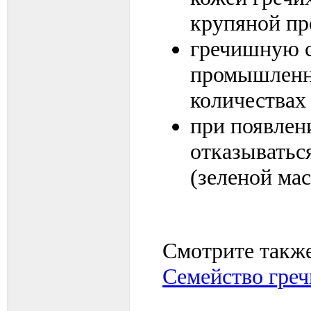
крупяной пр
гречишную с
промышленн
количествах
при появлен
отказыватьс
(зеленой мас
Смотрите также
Семейство гре