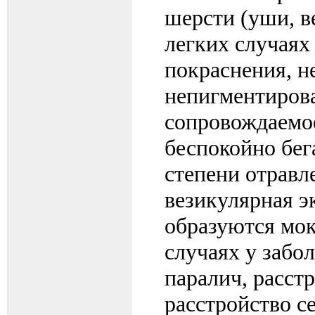
шерсти (уши, ве
легких случаях
покраснения, н
непигментирова
сопровождаемое
беспокойно бег
степени отравл
везикулярная э
образуются мок
случаях у забо
паралич, расст
расстройство с