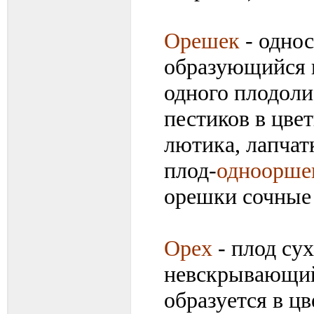
Орешек
- одно
образующийся и
одного плодоли
пестиков в цве
лютика, лапчатк
плод-
одноорше
орешки сочные
Орех
- плод су
невскрывающий
образуется в цв