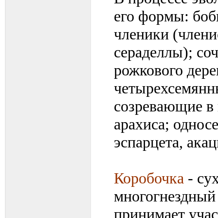
его формы: боб
членики (члени
сераделлы); со
рожкового дере
четырехсемянн
созревающие в п
арахиса; одно
эспарцета, ака
Коробочка
- су
многогнездный 
принимает учас