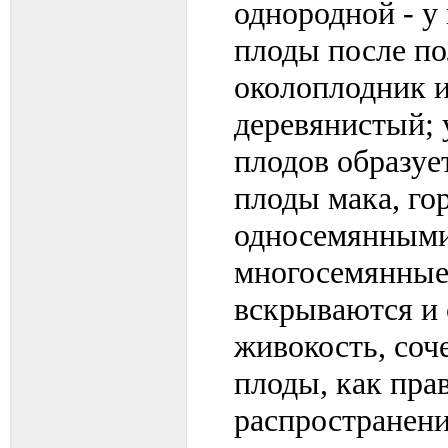
однородной - у
плоды после по
околоплодник и
деревянистый; 
плодов образуе
плоды мака, го
односемянными 
многосемянные
вскрываются и 
живокость, соч
плоды, как пра
распространени