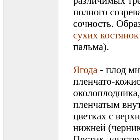
различимых тре
полного созрев
сочность. Обр
сухих костянок
пальма).
Ягода
- плод м
пленчато-кожи
околоплодника
пленчатым внут
цветках с верхн
нижней (черник
Пестик, участв