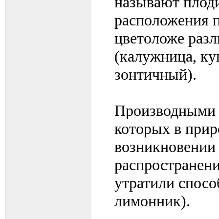
называют плоди
расположения п
цветоложе раз
(калужница, ку
зонтичный).
Производными о
которых в прир
возникновении 
распространен
утратили спосо
лимонник).