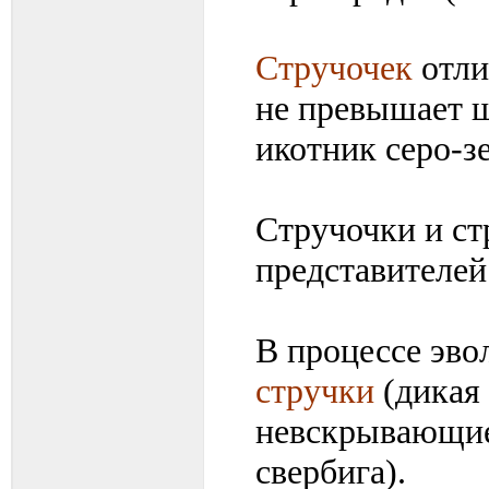
Стручочек
отли
не превышает ш
икотник серо-з
Стручочки и ст
представителей
В процессе эв
стручки
(дикая 
невскрывающиес
свербига).