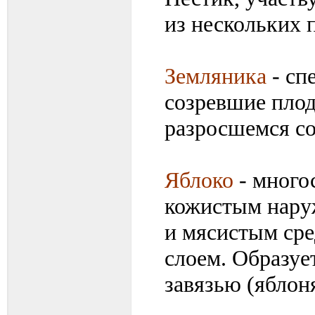
из нескольких 
Земляника
- сп
созревшие пло
разросшемся со
Яблоко
- много
кожистым нару
и мясистым ср
слоем. Образуе
завязью (яблоня