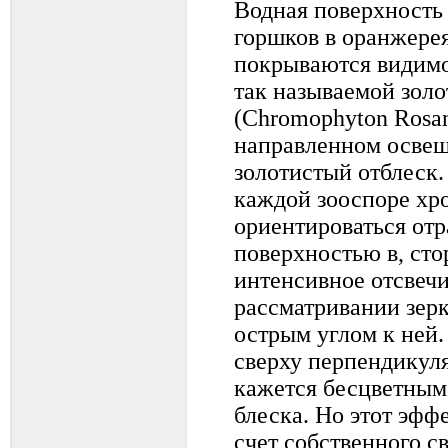
Водная поверхность
горшков в оранжерея
покрываются видим
так называемой зол
(Chromophyton Rosan
направленном осве
золотистый отблеск.
каждой зооспоре хр
ориентироваться от
поверхностью в, сто
интенсивное отсвеч
рассматривании зер
острым углом к ней.
сверху перпендикуля
кажется бесцветным
блеска. Но этот эфф
счет собственного св