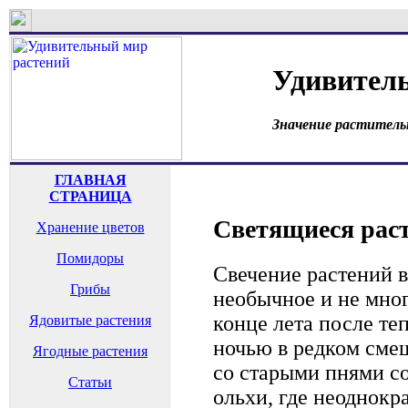
Удивител
Значение раститель
ГЛАВНАЯ
СТРАНИЦА
Светящиеся рас
Хранение цветов
Помидоры
Свечение растений в
Грибы
необычное и не мног
конце лета после те
Ядовитые растения
ночью в редком сме
Ягодные растения
со старыми пнями со
Статьи
ольхи, где неоднокр