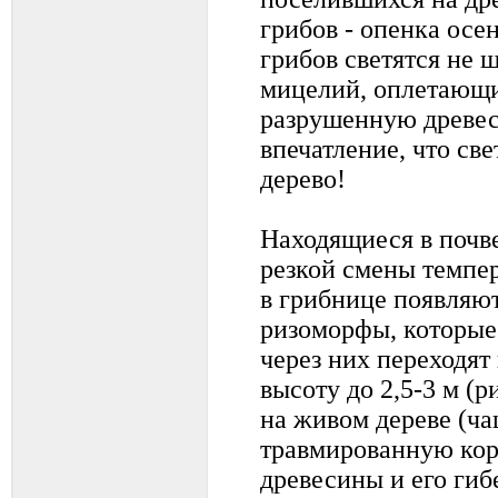
грибов - опенка осен
грибов светятся не ш
мицелий, оплетающи
разрушенную древес
впечатление, что све
дерево!
Находящиеся в почве
резкой смены темпе
в грибнице появляю
ризоморфы, которые
через них переходят
высоту до 2,5-3 м (
на живом дереве (ча
травмированную кор
древесины и его гиб