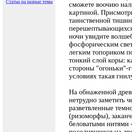
Статьи на разные темы
сможете воочию нал
картиной. Присмотри
таинственной тишин
перешептывающихся 
ночи увидите волше
фосфорическим свет
легким топориком п
тонкий слой коры: к
стороны "огоньки"-
условиях такая гнил
На обнаженной древ
нетрудно заметить 
разветвленные темн
(ризоморфы), закан
беловатыми нитями 
поселившихся на др