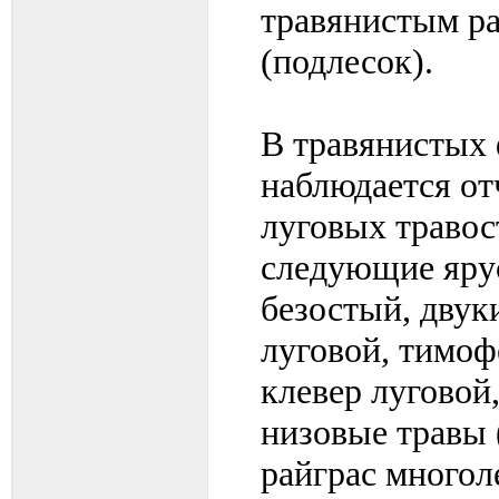
травянистым ра
(подлесок).
В травянистых 
наблюдается от
луговых травос
следующие ярус
безостый, двук
луговой, тимоф
клевер луговой,
низовые травы 
райграс многоле