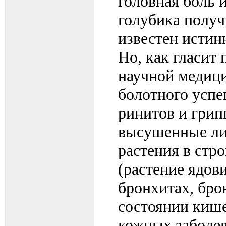
головная боль 
голубика получ
известен истин
Но, как гласит 
научной медици
болотного успе
ринитов и грип
высушенные лис
растения в стр
(растение ядов
бронхитах, бро
состоянии кише
кожных заболев