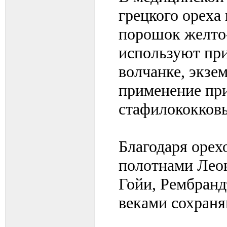
грецкого ореха
порошок желто-
используют при
волчанке, экзе
применение при
стафилококковы
Благодаря оре
полотнами Леон
Гойи, Рембранд
веками сохран