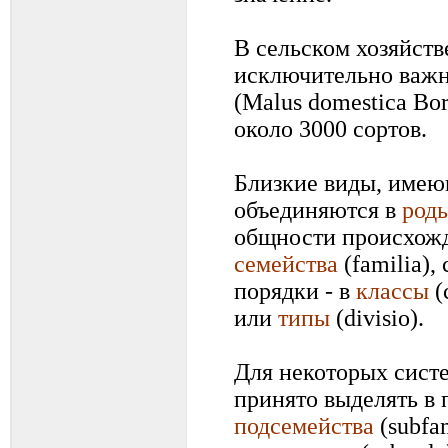
В сельском хозяйств
исключительно важн
(Malus domestica Bor
около 3000 сортов.
Близкие виды, имею
объединяются в
род
общности происхожд
семейства
(familia),
порядки - в
классы
(
или
типы
(divisio).
Для некоторых сист
принято выделять в 
подсемейства
(subfam