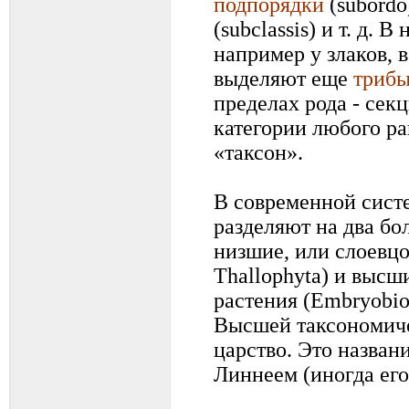
подпорядки
(subordo
(subclassis) и т. д. 
например у злаков, 
выделяют еще
триб
пределах рода - секц
категории любого р
«таксон».
В современной сист
разделяют на два бо
низшие, или слоевцов
Thallophyta) и высш
растения (Еmbryobio
Высшей таксономиче
царство. Это названи
Линнеем (иногда его