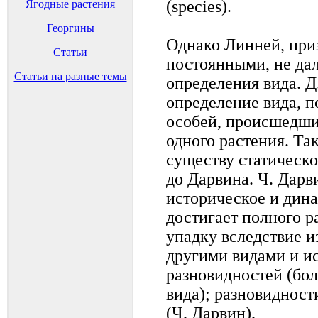
(species).
Ягодные растения
Георгины
Однако Линней, при
Статьи
постоянными, не дал
Статьи на разные темы
определения вида. Д
определение вида, п
особей, происшедши
одного растения. Так
существу статическо
до Дарвина. Ч. Дарв
историческое и дина
достигает полного ра
упадку вследствие и
другими видами и ис
разновидностей (бо
вида); разновидност
(Ч. Дарвин).