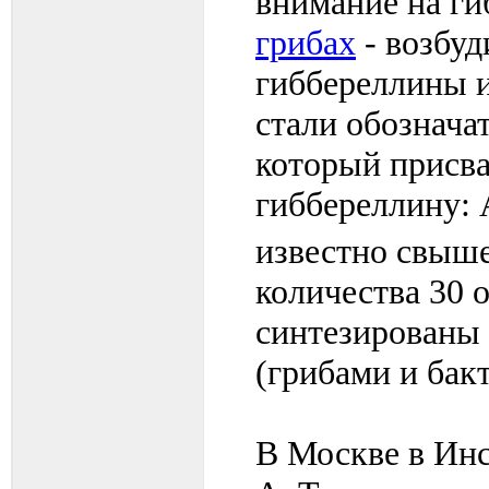
внимание на ги
грибах
- возбуд
гиббереллины и
стали обознача
который присв
гиббереллину: 
известно свыше
количества 30 
синтезированы
(грибами и бак
В Москве в Инс