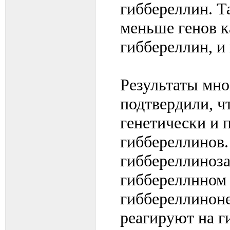
гиббереллин. Т
меньше генов к
гиббереллин, и
Результаты мн
подтвердили, ч
генетически и 
гиббереллинов.
гиббереллиноза
гиббереллнном 
гиббереллиноне
реагируют на г