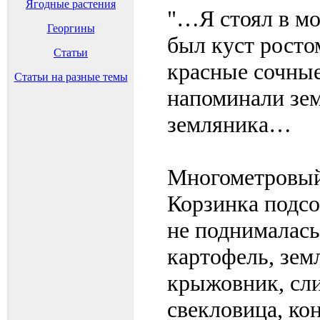
Ягодные растения
"…Я стоял в м
Георгины
был куст ростом
Статьи
красные сочны
Статьи на разные темы
напоминали зем
земляника…
Многометровый 
Корзинка подсо
не поднималась
картофель, зем
крыжовник, сли
свекловица, ко