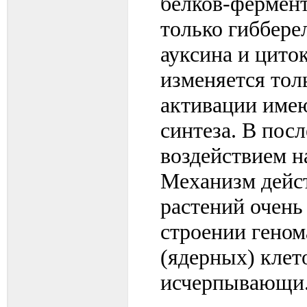
белков-фермент
только гиббере
ауксина и цито
изменяется тол
активации имею
синтеза. В посл
воздействием н
Механизм дейст
растений очень
строении гено
(ядерных) клет
исчерпывающи