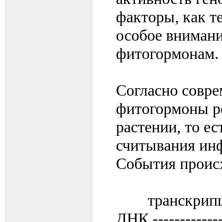
факторы, как т
особое внимани
фитогормонам.
Согласно совр
фитогормоны р
растении, то е
считывания инф
События происх
транск
ДНК ------------