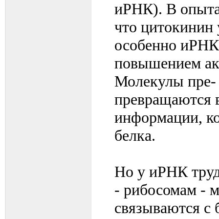
иРНК). В опыта
что цитокинин 
особенно иРНК,
повышением ак
Молекулы пре-
превращаются 
информации, к
белка.
Но у иРНК труд
- рибосомам - 
связываются с 