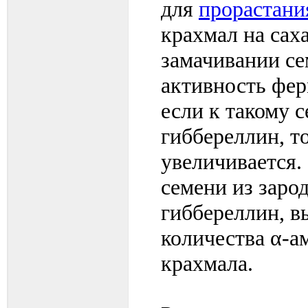
для
прорастани
крахмал на сах
замачивании се
активность фер
если к такому 
гиббереллин, т
увеличивается.
семени из заро
гиббереллин, 
количества α-а
крахмала.