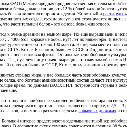
анным ФАО (Международная продовольственная и сельскохозяйст
еком белка должна составлять 12 % общей калорийности суточног
 быть белков животного происхождения. Животный и
растительн
изме животных создаваться не могут, а конструируются лишь из
 что растительный белок - это основа белка животного.
тся к очень древним на земном шаре. Их еще выращивали и испо
000 … 4000 (соя, кормовые бобы, нут) лет до нашей эры. В насто
ьтурами занимают около 100 млн га. На первом месте стоит соя
ом в США, Китае, Бразилии, бывшем СССР и Индонезии. Относ
спространена столовая фасоль. Остальные зернобобовые культуры
ах. Так, нут, чечевицу и каян выращивают главным образом в И
ловый горох - в бывшем СССР, Китае, вику и люпин - преимуще
звитых странах мира, у нас большая часть зернобобовых культу
 белка, его богатый аминокислотный состав делают эти культ
тоящее время, по данным ВАСХНИЛ, потребности страны в белке
о меньше.
яют получить наибольшее количество белка с гектара посевов. Б
 переваримого протеина, содержащегося в горохе, в 2,5 ... 3 раза
ых злаков, и во много раз меньше, чем в
кормовых дрожжах
и син
Большой интерес представляет возделывание такой зернобобов
mах). В абсолютно сухих семенах содержится в среднем 38 % с