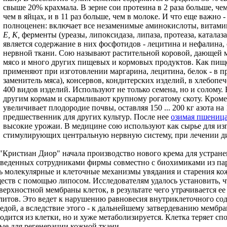
свыше 20% крахмала. В зерне сои протеина в 2 раза больше, чем 
чем в яйцах, и в 11 раз больше, чем в молоке. И что еще важно 
полноценен: включает все незаменимые аминокислоты, витами
Е, К,
ферменты (уреазы, липоксидаза, липаза, протеаза, каталаз
является содержание в них фосфотидов - лецитина и нефалина,
нервной ткани. Сою называют растительной коровой, дающей мо
мясо и много других пищевых и кормовых продуктов. Как пище
применяют при изготовлении маргарина, лецитина, белок - в пр
заменитель мяса), консервов, кондитерских изделий, в хлебопе
400 видов изделий. Используют не только семена, но и солому.
другим кормам и скармливают крупному рогатому скоту. Кроме
увеличивает плодородие почвы, оставляя 150 ... 200 кг азота на
предшественник для других культур. После нее
озимая пшеница
высокие урожаи. В медицине сою используют как сырье для из
стимулирующих центральную нервную систему, при лечении ди
"Кристиан Диор" начала производство нового крема для устран
оведенных сотрудниками фирмы совместно с биохимиками из па
ь молекулярные и клеточные механизмы увядания и старения ко
еств с помощью липосом. Исследователям удалось установить, ч
ерхностной мембраны клеток, в результате чего утрачивается ее
литов. Это ведет к нарушению равновесия внутриклеточного с
редой, а вследствие этого - к дальнейшему затвердеванию мемб
одится из клетки, но и хуже метаболизируется. Клетка теряет сп
мые для регенерации кожной ткани.