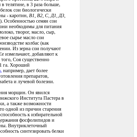
в телятине, в 3 раза больше,
- белок сои биологически
ны - каротин,
B1, В2, С, Д1, Д3,
а). Особенностью семян сои
 они необходимы для питания
локо, творог, масло, сыр,
вое сырье масло сои
оизводстве колбас (как
чении. Из зерна сои получают
 Ее измельчают, добавляют к
 того, Соя существенно
 1 га. Хороший
,
например, дает более
готовления препаратов,
абета и лучевой болезни.
ения морщин. Он явился
рижского Института Пастера в
жи, а также возможности
то одной из причин старения
 способность к избирательной
одержания фосфолипидов и
раны. Внутриклеточный
особность синтезировать белки