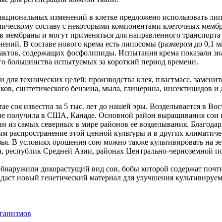
нкциональных изменений в клетке предложено использовать лип
ическому составу с некоторыми компонентами клеточных мембра
 в мембраны и могут применяться для направленного транспорт
ний. В составе нового крема есть липосомы (размером до 0,1 м
рактов, содержащих фосфолипиды. Испытания крема показали зн
го большинства испытуемых за короткий период времени.
и для технических целей: производства клея, пластмасс, замени
аков, синтетического бензина, мыла, глицерина, инсектицидов и 
ае соя известна за 5 тыс. лет до нашей эры. Возделывается в Во
ие получила в США, Канаде. Основной район выращивания сои в
ин из самых северных в мире районов ее возделывания. Благода
м распространение этой ценной культуры и в других климатиче
ья. В условиях орошения сою можно также культивировать на зе
а, республик Средней Азии, районах Центрально-черноземной п
бнаружили дикорастущий вид сои, бобы которой содержат почти
а даст новый генетический материал для улучшения культивируем
ганизмов