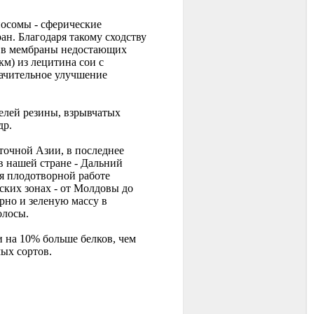
осомы - сферические
н. Благодаря такому сходству
а в мембраны недостающих
км) из лецитина сои с
ачительное улучшение
телей резины, взрывчатых
др.
сточной Азии, в последнее
 нашей стране - Дальний
ря плодотворной работе
ских зонах - от Молдовы до
рно и зеленую массу в
олосы.
 на 10% больше белков, чем
ых сортов.