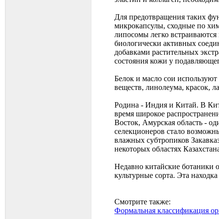
Для предотвращения таких фу
микрокапсулы, сходные по хим
липосомы легко встраиваются
биологически активных соедине
добавками растительных экст
состояния кожи у подавляюще
Белок и масло сои используют 
веществ, линолеума, красок, л
Родина - Индия и Китай. В Кит
время широкое распространен
Восток, Амурская область - од
селекционеров стало возможны
влажных субтропиков Закавказ
некоторых областях Казахстан
Недавно китайские ботаники о
культурные сорта. Эта находк
Смотрите также:
Формальная классификация ор