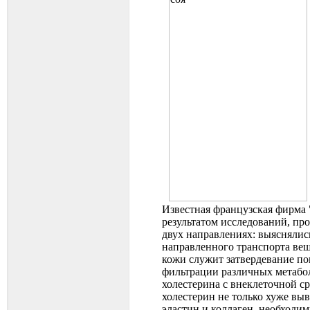
Известная французская фирма 
результатом исследований, пр
двух направлениях: выяснялис
направленного транспорта вещ
кожи служит затвердевание пов
фильтрации различных метабо
холестерина с внеклеточной с
холестерин не только хуже выв
эластин и коллаген, необходи