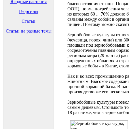
Ягодные растения
благосостояния страны. По д
ООН), норма потребления челов
Георгины
из которых 60 ... 70% должно
связаны между собой: в орган
Статьи
пищей. Поэтому можно сказать,
Статьи на разные темы
Зернобобовые культуры относя
(чечевица, горох, чина) или 3
площади под зернобобовыми кул
сосредоточены главным образ
регионам мира (29 млн га) ра
определенных областях и стран
кормовые бобы - в Китае, сто
Как и во всех промышленно ра
животным. Высокое содержание
прочной кормовой базы. В нас
производство же его нескольк
Зернобобовые культуры позвол
самым дешевым. Стоимость тонны
18 раз ниже, чем в зерне хлебн