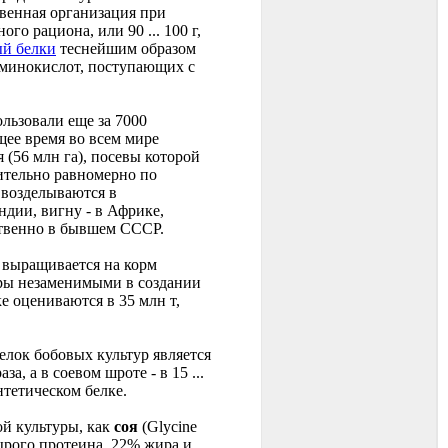
венная организация при
о рациона, или 90 ... 100 г,
ый белки
теснейшим образом
 аминокислот, поступающих с
льзовали еще за 7000
ящее время во всем мире
 (56 млн га), посевы которой
ительно равномерно по
 возделываются в
ндии, вигну - в Африке,
ственно в бывшем СССР.
р выращивается на корм
уры незаменимыми в создании
 оцениваются в 35 млн т,
елок бобовых культур является
, а в соевом шроте - в 15 ...
тетическом белке.
ой культуры, как
соя
(Glycine
ырого протеина, 22% жира и