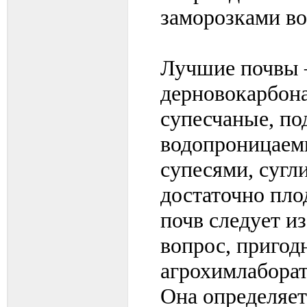
заморозками во
Лучшие почвы 
дерновокарбона
супесчаные, по
водопроницаем
супесями, сугл
достаточно пл
почв следует и
вопрос, пригод
агрохимлаборат
Она определяет