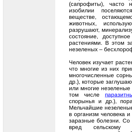
(сапрофиты), часто 
изобилии поселяют
веществе, остающем
животных, использу
разрушают, минерализ
состояние, доступно
растениями. В этом з
незеленых – бесхлоро
Человек изучает расте
что многие из них пр
многочисленные сорны
др.), которые заглушаю
или многие незеленые
том числе
паразитн
спорынья и др.), пор
Мельчайшие незеленые
в организм человека 
заразные болезни. Со
вред сельскому х