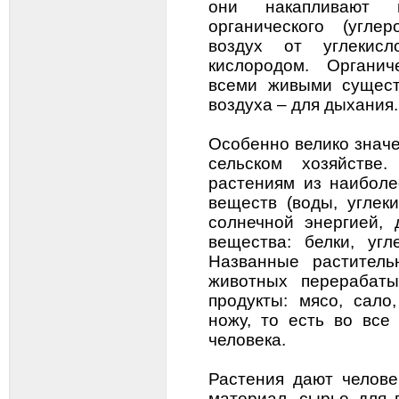
они накапливают 
органического (угле
воздух от углекис
кислородом. Органич
всеми живыми сущест
воздуха – для дыхания.
Особенно велико знач
сельском хозяйстве
растениям из наиболе
веществ (воды, углеки
солнечной энергией, 
вещества: белки, уг
Названные раститель
животных перерабат
продукты: мясо, сало
ножу, то есть во все
человека.
Растения дают челове
материал, сырье для 