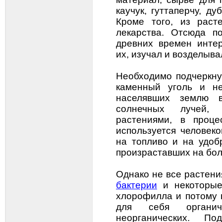
каучук, гуттаперчу, ду
Кроме того, из раст
лекарства. Отсюда п
древних времен интер
их, изучал и возделыва
Необходимо подчеркнут
каменный уголь и не
населявших землю 
солнечных лучей, 
растениями, в проце
используется человек
на топливо и на удоб
произраставших на бол
Однако не все растени
бактерии
и некоторые
хлорофилла и потому 
для себя органи
неорганических. П