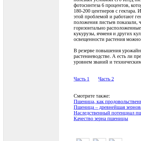
фотосинтеза 6 процентов, кото
180-200 центнеров с гектара.
этой проблемой и работают ге
положения листьев показали, 
горизонтально расположенные
кукурузы, ячменя и других ку
освещенности растения можно 
В резерве повышения урожайно
растениеводстве. А есть ли п
уровнем званий и техническим
Часть 1
Часть 2
Смотрите также:
Пшеница, как продовольственн
Пшеница – древнейшая зернова
Наследственный потенциал п
Качество зерна пшеницы