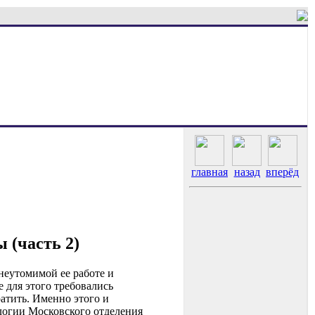
главная
назад
вперёд
 (часть 2)
неутомимой ее работе и
е для этого требовались
атить. Именно этого и
логии Московского отделения