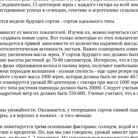
Следовательно, 15 центнеров зерна с каждого гектара на всей зем
сегодняшние успехи в селекции, генетике и агротехнике сельско
тся модели будущих сортов - сортов идеального типа.
ависит от многих показателей. Изучив их, можно научиться сост
оздавать новые сорта. Вот только некоторые из этих показателе
аходится в прямой зависимости от количества надземной массы
фотосинтетическая активность листьев. Важно планировать изм
рону увеличения массы зерна. У сортов будущего оно должно быт
ие высоты растений до 70-80 сантиметров. Интересно, что в стр
а фазах образования колоса и налива зерна, получают наибольши
мени периодом колошения - полная спелость - еще один резерв 
боте служит масса 1000 зерен, которая должна быть не ниже 40-
планируется урожай 80 центнеров с гектара при массе 1000 зере
ного типа растения пшеницы должно быть 20000. Следует учитыва
вадратный метр их должно быть 550-600. Ученые считают, что в 
рвы урожайности. Оказывается, у теперешних сортов озимой пш
рна, а в верхних и нижних - и того меньше.
 лимитируется тремя основными факторами: солнцем, водой и 
зни и вредители. Но, как мы уже говорили, урожай зависит преж
ок, не более 1- 2 процентов. Но максимальные возможности фо