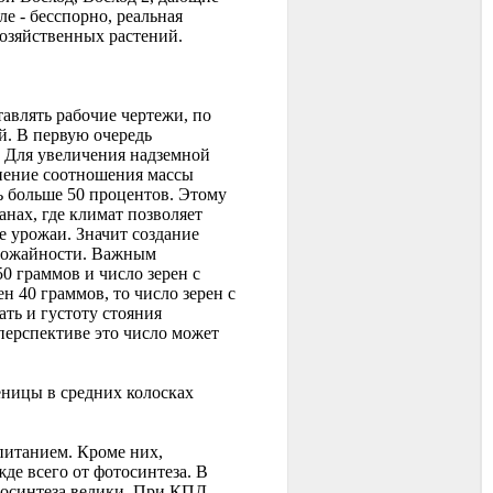
ле - бесспорно, реальная
хозяйственных растений.
авлять рабочие чертежи, по
й. В первую очередь
. Для увеличения надземной
енение соотношения массы
ь больше 50 процентов. Этому
анах, где климат позволяет
е урожаи. Значит создание
урожайности. Важным
50 граммов и число зерен с
н 40 граммов, то число зерен с
ть и густоту стояния
перспективе это число может
еницы в средних колосках
питанием. Кроме них,
де всего от фотосинтеза. В
тосинтеза велики. При КПД