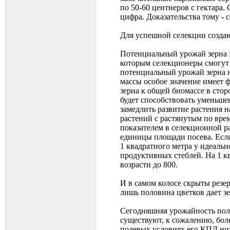
по 50-60 центнеров с гектара. 
цифра. Доказательства тому - 
Для успешной селекции создаю
Потенциальный урожай зерна з
которым селекционеры смогут с
потенциальный урожай зерна н
массы особое значение имеет 
зерна к общей биомассе в сто
будет способствовать уменьшен
замедлить развитие растения н
растений с растянутым по вре
показателем в селекционной ра
единицы площади посева. Если 
1 квадратного метра у идеаль
продуктивных стеблей. На 1 к
возрасти до 800.
И в самом колосе скрыты резе
лишь половина цветков дает зе
Сегодняшняя урожайность поля
существуют, к сожалению, боле
полевых условиях его КПД низ