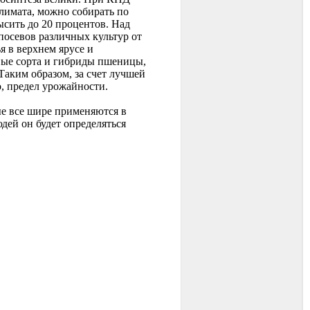
климата, можно собирать по
ысить до 20 процентов. Над
посевов различных культур от
я в верхнем ярусе и
вые сорта и гибриды пшеницы,
Таким образом, за счет лучшей
, предел урожайности.
ые все шире применяются в
дей он будет определяться