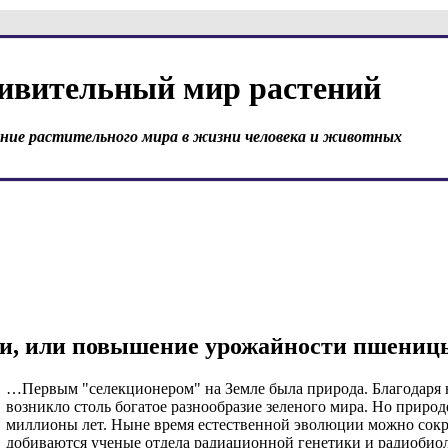
ивительный мир растений
ение растительного мира в жизни человека и животных
и, или повышение урожайности пшеницы
…Первым "селекционером" на Земле была природа. Благодаря 
возникло столь богатое разнообразие зеленого мира. Но природ
миллионы лет. Ныне время естественной эволюции можно сокр
добиваются ученые отдела радиационной генетики и радиобио