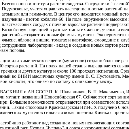
Всесоюзного института растениеводства. Сотрудники "зеленой
Подмосковье, учатся управлять наследственностью растений на
атомным или гамма-поле. В центре его находится мощный ист
излучения - изотоп кобальта-60. На поле, окруженном высоким
пластмассовых сосудах с почвой взрослые растения подвергаю
Воздействуя радиацией в разные этапы их жизни, ученые изм
растений - создают их новые формы - мутанты. Эксперименты 
ячмене, яблоне и вишне, томатах и картофеле, смородине и клу
сотрудников лаборатории - вклад в создание новых сортов раст
изам погоды.
ации или химических веществ (мутагенов) создано большое раз
500 сортов растений. На полях нашей страны выращивается свы
, гречихи и других культур и около 100 проходят испытания. Ср
нный во ВНИИ масличных культур имени В. С. Пустовойта. Масл
ой кислоты, что близко по составу к оливковому маслу.
ВАСХНИЛ и АН СССР П. К. Шкварников, В. П. Максименко, И.
и мутант, названный Новосибирская 67. Сейчас этот сорт зани
ири. Большие возможности открываются при совместном испол
чений. Таким способом в Краснодарском НИИСХ получено 6 нов
 химических мутагенов сильная озимая пшеница Киянка с прочн
астойчиво работают над созданием новых неполегающих сортов
та озимой ржи Чулпан, Чулпан-3 и сорта с укороченной соломин