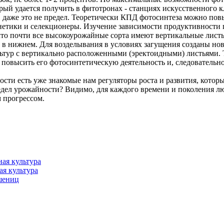
рый удается получить в фитотронах - станциях искусственного 
 И даже это не предел. Теоретически КПД фотосинтеза можно пов
нетики и селекционеры. Изучение зависимости продуктивности 
что почти все высокоурожайные сорта имеют вертикальные листь
 в нижнем. Для возделывания в условиях загущения созданы но
льтур с вертикально расположенными (эректоидными) листьями. 
повысить его фотосинтетическую деятельность и, следовательно
сти есть уже знакомые нам регуляторы роста и развития, котор
редел урожайности? Видимо, для каждого времени и поколения лю
 прогрессом.
ая культура
я культура
шениц