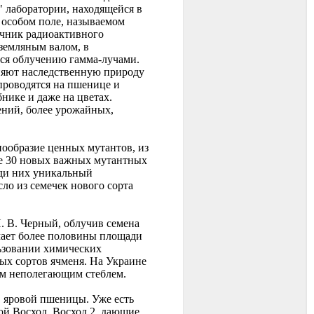
" лаборатории, находящейся в
 особом поле, называемом
очник радиоактивного
 земляным валом, в
тся облучению гамма-лучами.
еняют наследственную природу
проводятся на пшенице и
бнике и даже на цветах.
ений, более урожайных,
нообразие ценных мутантов, из
ше 30 новых важных мутантных
еди них уникальный
о из семечек нового сорта
 В. Черный, облучив семена
мает более половины площади
ьзовании химических
ых сортов ячменя. На Украине
ым неполегающим стеблем.
 яровой пшеницы. Уже есть
ой Восход, Восход 2, дающие